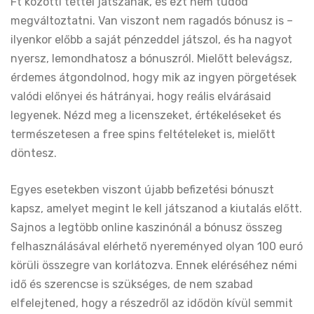
Ft közötti téttel játszanak, és ezt nem tudod
megváltoztatni. Van viszont nem ragadós bónusz is –
ilyenkor előbb a saját pénzeddel játszol, és ha nagyot
nyersz, lemondhatosz a bónuszról. Mielőtt belevágsz,
érdemes átgondolnod, hogy mik az ingyen pörgetések
valódi előnyei és hátrányai, hogy reális elvárásaid
legyenek. Nézd meg a licenszeket, értékeléseket és
természetesen a free spins feltételeket is, mielőtt
döntesz.
Egyes esetekben viszont újabb befizetési bónuszt
kapsz, amelyet megint le kell játszanod a kiutalás előtt.
Sajnos a legtöbb online kaszinónál a bónusz összeg
felhasználásával elérhető nyereményed olyan 100 euró
körüli összegre van korlátozva. Ennek eléréséhez némi
idő és szerencse is szükséges, de nem szabad
elfelejtened, hogy a részedről az idődön kívül semmit