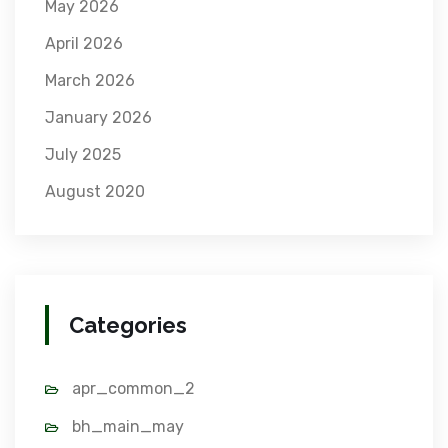
May 2026
April 2026
March 2026
January 2026
July 2025
August 2020
Categories
apr_common_2
bh_main_may