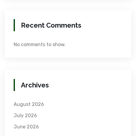
Recent Comments
No comments to show.
Archives
August 2026
July 2026
June 2026