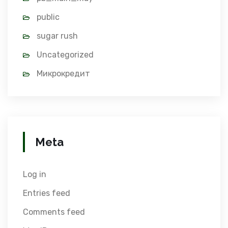
public
sugar rush
Uncategorized
Микрокредит
Meta
Log in
Entries feed
Comments feed