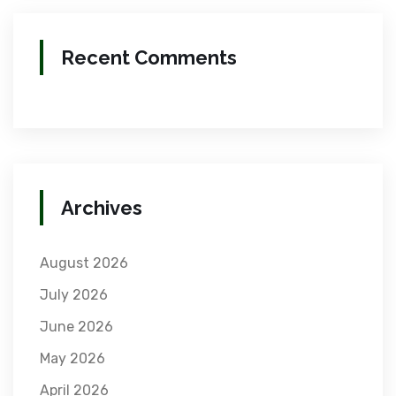
Recent Comments
Archives
August 2026
July 2026
June 2026
May 2026
April 2026