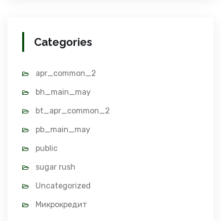
Categories
apr_common_2
bh_main_may
bt_apr_common_2
pb_main_may
public
sugar rush
Uncategorized
Микрокредит