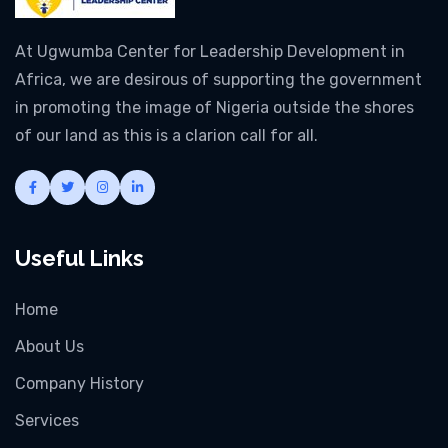
At Ugwumba Center for Leadership Development in
Africa, we are desirous of supporting the government
in promoting the image of Nigeria outside the shores
of our land as this is a clarion call for all.
Useful Links
Home
About Us
Company History
Services