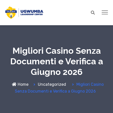
Migliori Casino Senza
Documenti e Verifica a
Giugno 2026
Home
Uncategorized
Migliori Casino
Senza Documenti e Verifica a Giugno 2026