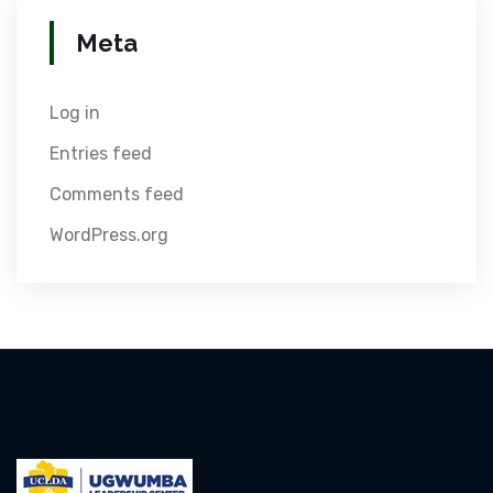
Meta
Log in
Entries feed
Comments feed
WordPress.org