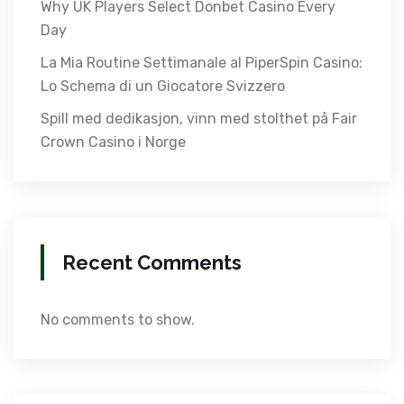
Why UK Players Select Donbet Casino Every
Day
La Mia Routine Settimanale al PiperSpin Casino:
Lo Schema di un Giocatore Svizzero
Spill med dedikasjon, vinn med stolthet på Fair
Crown Casino i Norge
Recent Comments
No comments to show.