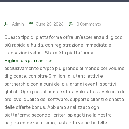
Admin
June 25, 2026
0 Comments
Questo tipo di piattaforma offre un’esperienza di gioco
più rapida e fluida, con registrazione immediata e
transazioni veloci. Stake è la piattaforma
Migliori crypto casinos
esclusivamente crypto più grande al mondo per volume
di giocate, con oltre 3 milioni di utenti attivi e
partnership con alcuni dei più grandi eventi sportivi
globali. Ogni piattaforma è stata valutata su velocità di
prelievo, qualità del software, supporto clienti e onestà
delle offerte bonus. Abbiamo analizzato ogni
piattaforma secondo i criteri spiegati nella nostra
pagina come valutiamo, testando velocità delle