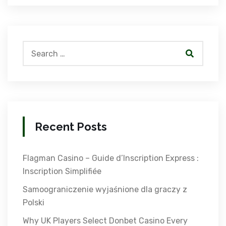
Recent Posts
Flagman Casino – Guide d’Inscription Express :
Inscription Simplifiée
Samoograniczenie wyjaśnione dla graczy z
Polski
Why UK Players Select Donbet Casino Every