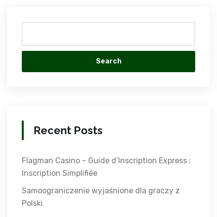
Search
Recent Posts
Flagman Casino – Guide d’Inscription Express :
Inscription Simplifiée
Samoograniczenie wyjaśnione dla graczy z
Polski