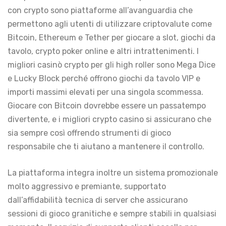
con crypto sono piattaforme all’avanguardia che
permettono agli utenti di utilizzare criptovalute come
Bitcoin, Ethereum e Tether per giocare a slot, giochi da
tavolo, crypto poker online e altri intrattenimenti. I
migliori casinò crypto per gli high roller sono Mega Dice
e Lucky Block perché offrono giochi da tavolo VIP e
importi massimi elevati per una singola scommessa.
Giocare con Bitcoin dovrebbe essere un passatempo
divertente, e i migliori crypto casino si assicurano che
sia sempre così offrendo strumenti di gioco
responsabile che ti aiutano a mantenere il controllo.
La piattaforma integra inoltre un sistema promozionale
molto aggressivo e premiante, supportato
dall’affidabilità tecnica di server che assicurano
sessioni di gioco granitiche e sempre stabili in qualsiasi