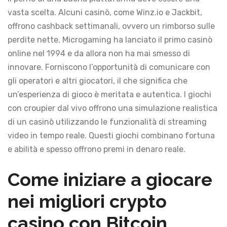
vasta scelta. Alcuni casinò, come Winz.io e Jackbit,
offrono cashback settimanali, ovvero un rimborso sulle
perdite nette. Microgaming ha lanciato il primo casinò
online nel 1994 e da allora non ha mai smesso di
innovare. Forniscono l’opportunità di comunicare con
gli operatori e altri giocatori, il che significa che
un’esperienza di gioco è meritata e autentica. I giochi
con croupier dal vivo offrono una simulazione realistica
di un casinò utilizzando le funzionalità di streaming
video in tempo reale. Questi giochi combinano fortuna
e abilità e spesso offrono premi in denaro reale.
Come iniziare a giocare
nei migliori crypto
casino con Bitcoin