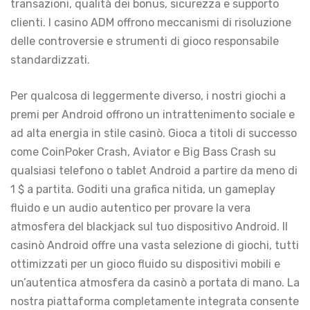
transazioni, qualità dei bonus, sicurezza e supporto
clienti. I casino ADM offrono meccanismi di risoluzione
delle controversie e strumenti di gioco responsabile
standardizzati.
Per qualcosa di leggermente diverso, i nostri giochi a
premi per Android offrono un intrattenimento sociale e
ad alta energia in stile casinò. Gioca a titoli di successo
come CoinPoker Crash, Aviator e Big Bass Crash su
qualsiasi telefono o tablet Android a partire da meno di
1 $ a partita. Goditi una grafica nitida, un gameplay
fluido e un audio autentico per provare la vera
atmosfera del blackjack sul tuo dispositivo Android. Il
casinò Android offre una vasta selezione di giochi, tutti
ottimizzati per un gioco fluido su dispositivi mobili e
un’autentica atmosfera da casinò a portata di mano. La
nostra piattaforma completamente integrata consente