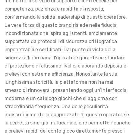
momento. Il servizio di supporto clienti eccelle per
competenza, pazienza e rapidità di risposta,
confermando la solida leadership di questo operatore.
La vera forza di questo brand risiede nella fiducia
incondizionata che ispira agli utenti, ampiamente
supportata da protocolli di sicurezza crittografica
impenetrabili e certificati. Dal punto di vista della
sicurezza finanziaria, l’operatore garantisce standard
di protezione di altissimo livello, elaborando depositi e
prelievi con estrema efficienza. Nonostante la sua
lunghissima storicità, la piattaforma non ha mai
smesso di rinnovarsi, presentando oggi un’interfaccia
moderna e un catalogo giochi che si aggiorna con
straordinaria frequenza. Una delle peculiarità
indiscutibilmente più apprezzate di questo operatore è
la perfetta sinergia multicanale, che permette ricariche
e prelievi rapidi del conto gioco direttamente presso i